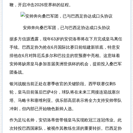
鞭，开启冲击2026世界杯的征程。
安帅奔向桑巴军团，已与巴西足协达成口头协议
据多方信源透露，现年63岁的安切洛蒂将在下月完成皇马离任
手续。巴西足协为抢在6月国际比赛日前组建新班底，特意安
排他在6月对阵厄瓜多尔和巴拉圭的世预赛中亮相。这意味着
安帅将缺席皇马参加首届美洲世俱杯的机会，提前投入桑巴军
团备战。
银河战舰当前正处在赛季收官的关键阶段。西甲联赛仅剩5
轮，皇马目前落后巴萨4分，球队将在未来三周接连迎战塞尔
塔、马略卡和塞维利亚。俱乐部高层表示将全力支持安帅带队
冲刺，但内部已开始物色新帅人选。
作为足坛名帅，安切洛蒂曾带领皇马实现欧冠三连冠伟业。此
次转投巴西国家队，被视作其教练生涯的重要转折。巴西足协