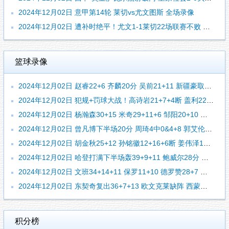
2024年12月02日 意甲第14轮 莱切vs尤文图斯 全场录像
2024年12月02日 遭补时绝平！尤文1-1莱切22场联赛不败 雷比奇绝平坎比亚索破门
篮球录像
2024年12月02日 赵睿22+6 齐麟20分 吴前21+11 新疆豪取7连胜&终结浙江5连胜
2024年12月02日 犯规+罚球大战！高诗岩21+7+4断 盖利22+7 山东送上海6连败
2024年12月02日 杨瀚森30+15 米奇29+11+6 邹阳20+10 青岛险胜福建
2024年12月02日 曾凡博下半场20分 周琦4中0&4+8 郭艾伦7分 北京大胜广州
2024年12月02日 胡金秋25+12 孙铭徽12+16+6断 姜伟泽18+9+7 广厦力克吉林
2024年12月02日 哈登打满下半场轰39+9+11 鲍威尔28分 约基奇3双 快船胜掘金
2024年12月02日 文班34+14+11 保罗11+10 德罗赞28+7 马刺险胜国王
2024年12月02日 东契奇复出36+7+13 欧文克莱缺阵 西蒙斯27分 独行侠胜开拓者
积分榜