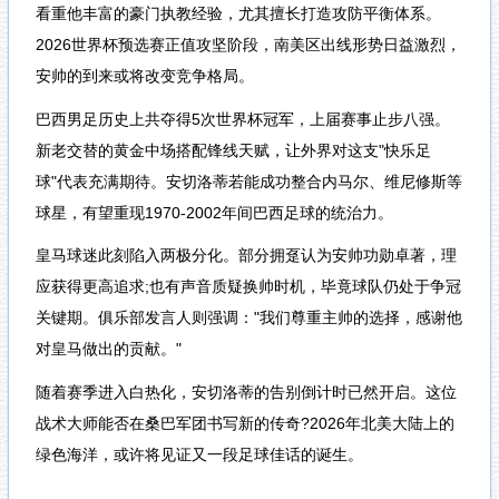
看重他丰富的豪门执教经验，尤其擅长打造攻防平衡体系。
2026世界杯预选赛正值攻坚阶段，南美区出线形势日益激烈，
安帅的到来或将改变竞争格局。
巴西男足历史上共夺得5次世界杯冠军，上届赛事止步八强。
新老交替的黄金中场搭配锋线天赋，让外界对这支"快乐足
球"代表充满期待。安切洛蒂若能成功整合内马尔、维尼修斯等
球星，有望重现1970-2002年间巴西足球的统治力。
皇马球迷此刻陷入两极分化。部分拥趸认为安帅功勋卓著，理
应获得更高追求;也有声音质疑换帅时机，毕竟球队仍处于争冠
关键期。俱乐部发言人则强调："我们尊重主帅的选择，感谢他
对皇马做出的贡献。"
随着赛季进入白热化，安切洛蒂的告别倒计时已然开启。这位
战术大师能否在桑巴军团书写新的传奇?2026年北美大陆上的
绿色海洋，或许将见证又一段足球佳话的诞生。