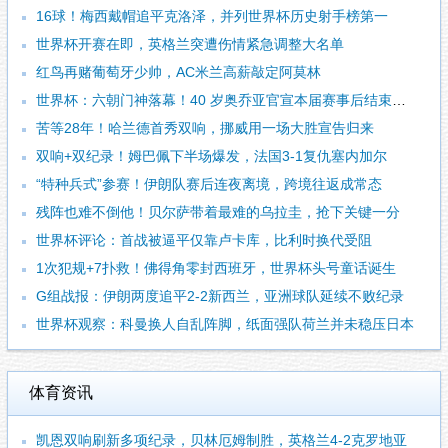
16球！梅西戴帽追平克洛泽，并列世界杯历史射手榜第一
世界杯开赛在即，英格兰突遭伤情紧急调整大名单
红鸟再赌葡萄牙少帅，AC米兰高薪敲定阿莫林
世界杯：六朝门神落幕！40 岁奥乔亚官宣本届赛事后结束国脚生涯
苦等28年！哈兰德首秀双响，挪威用一场大胜宣告归来
双响+双纪录！姆巴佩下半场爆发，法国3-1复仇塞内加尔
“特种兵式”参赛！伊朗队赛后连夜离境，跨境往返成常态
残阵也难不倒他！贝尔萨带着最难的乌拉圭，抢下关键一分
世界杯评论：首战被逼平仅靠卢卡库，比利时换代受阻
1次犯规+7扑救！佛得角零封西班牙，世界杯头号童话诞生
G组战报：伊朗两度追平2-2新西兰，亚洲球队延续不败纪录
世界杯观察：科曼换人自乱阵脚，纸面强队荷兰并未稳压日本
体育资讯
凯恩双响刷新多项纪录，贝林厄姆制胜，英格兰4-2克罗地亚