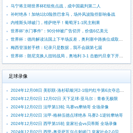
马宁将主哨世界杯E组焦点战，成中国裁判第二人
补时绝杀！加纳1比0险胜巴拿马，场外风波险些影响备战
内维斯头球破门，维萨绝平！葡萄牙1-1民主刚果
世界杯“水门事件”：90分钟被广告切开，价值6亿美元
世界杯：德尚解读法国上下半场反差，奥利塞中路换位成取胜关键
梅西登顶射手榜：纪录只是数据，我不会踢第七届
世界杯：朗尼克换人扭转战局，奥地利 3-1 击败约旦拿下开门红
足球录像
2024年12月08日 美职联-洛杉矶银河2-1纽约红牛第6次夺总冠军 罗伊斯个人联赛首冠
2024年12月02日 12月02日 天下足球-亚马尔：青春无极限
2024年12月02日 法甲第13轮 马赛vs摩纳哥 全场录像
2024年12月02日 法甲-格林伍德点球绝杀 马赛2-1逆转摩纳哥
2024年12月02日 西甲第15轮 皇家社会vs贝蒂斯 全场录像
2024年12月02日 西甲-奥亚萨瓦尔点射破门 皇家社会2-0贝蒂斯