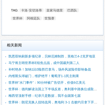
TAG:
卡洛·安切洛蒂
皇家马德里
巴西队
世界杯
阿根廷队
世预赛
相关新闻
凯恩双响刷新多项纪录，贝林厄姆制胜，英格兰4-2克罗地亚
马宁将主哨世界杯E组焦点战，成中国裁判第二人
补时绝杀！加纳1比0险胜巴拿马，场外风波险些影响备战
内维斯头球破门，维萨绝平！葡萄牙1-1民主刚果
世界杯“水门事件”：90分钟被广告切开，价值6亿美元
世界杯：德尚解读法国上下半场反差，奥利塞中路换位成取胜关键
梅西登顶射手榜：纪录只是数据，我不会踢第七届
世界杯：朗尼克换人扭转战局，奥地利 3-1 击败约旦拿下开门红