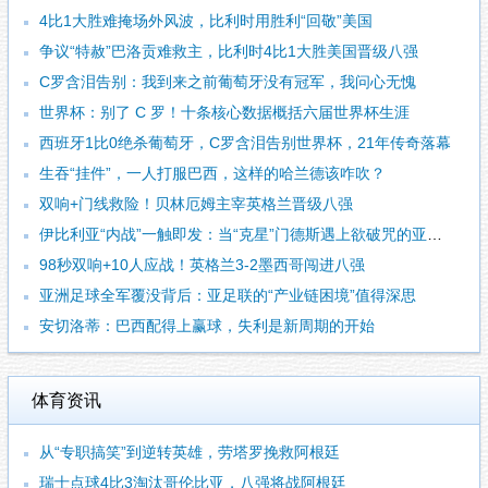
4比1大胜难掩场外风波，比利时用胜利“回敬”美国
争议“特赦”巴洛贡难救主，比利时4比1大胜美国晋级八强
C罗含泪告别：我到来之前葡萄牙没有冠军，我问心无愧
世界杯：别了 C 罗！十条核心数据概括六届世界杯生涯
西班牙1比0绝杀葡萄牙，C罗含泪告别世界杯，21年传奇落幕
生吞“挂件”，一人打服巴西，这样的哈兰德该咋吹？
双响+门线救险！贝林厄姆主宰英格兰晋级八强
伊比利亚“内战”一触即发：当“克星”门德斯遇上欲破咒的亚马尔
98秒双响+10人应战！英格兰3-2墨西哥闯进八强
亚洲足球全军覆没背后：亚足联的“产业链困境”值得深思
安切洛蒂：巴西配得上赢球，失利是新周期的开始
体育资讯
从“专职搞笑”到逆转英雄，劳塔罗挽救阿根廷
瑞士点球4比3淘汰哥伦比亚，八强将战阿根廷