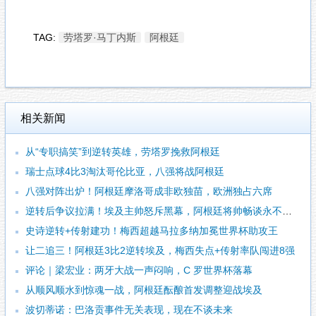
TAG:
劳塔罗·马丁内斯
阿根廷
相关新闻
从“专职搞笑”到逆转英雄，劳塔罗挽救阿根廷
瑞士点球4比3淘汰哥伦比亚，八强将战阿根廷
八强对阵出炉！阿根廷摩洛哥成非欧独苗，欧洲独占六席
逆转后争议拉满！埃及主帅怒斥黑幕，阿根廷将帅畅谈永不言弃
史诗逆转+传射建功！梅西超越马拉多纳加冕世界杯助攻王
让二追三！阿根廷3比2逆转埃及，梅西失点+传射率队闯进8强
评论｜梁宏业：两牙大战一声闷响，C 罗世界杯落幕
从顺风顺水到惊魂一战，阿根廷酝酿首发调整迎战埃及
波切蒂诺：巴洛贡事件无关表现，现在不谈未来