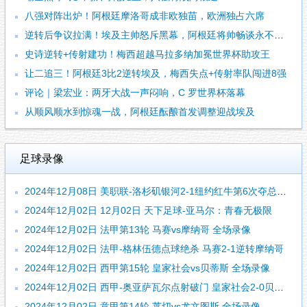
八强对阵出炉！阿根廷摩洛哥成非欧独苗，欧洲独占六席
逆转后争议拉满！埃及主帅怒斥黑幕，阿根廷将帅畅谈永不言弃
史诗逆转+传射建功！梅西超越马拉多纳加冕世界杯助攻王
让二追三！阿根廷3比2逆转埃及，梅西失点+传射率队闯进8强
评论｜梁宏业：两牙大战一声闷响，C 罗世界杯落幕
从顺风顺水到惊魂一战，阿根廷酝酿首发调整迎战埃及
足球录像
2024年12月08日 美职联-洛杉矶银河2-1纽约红牛第6次夺总冠军 罗伊斯个人联赛首冠
2024年12月02日 12月02日 天下足球-亚马尔：青春无极限
2024年12月02日 法甲第13轮 马赛vs摩纳哥 全场录像
2024年12月02日 法甲-格林伍德点球绝杀 马赛2-1逆转摩纳哥
2024年12月02日 西甲第15轮 皇家社会vs贝蒂斯 全场录像
2024年12月02日 西甲-奥亚萨瓦尔点射破门 皇家社会2-0贝蒂斯
2024年12月02日 意甲第14轮 莱切vs尤文图斯 全场录像