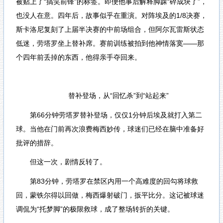
被贴上了“搞笑前锋”的标签。即便他事后解释脚踝“碎成块了”，
也没人在意。四年后，故事似乎在重演。对阵埃及的1/8决赛，
斯卡洛尼复刻了上届半决赛的中前场组合，但阿尔瓦雷斯状态
低迷，劳塔罗坐上替补席。赛前训练被拍到他神情落寞——那
个四年前丢掉的东西，他得亲手夺回来。
替补登场，从“回忆杀”到“站起来”
第66分钟劳塔罗替补登场，仅仅1分钟后埃及就打入第二
球。当他在门前再次浪费梅西妙传，球迷们已经在脑中准备好
批评的措辞。
但这一次，剧情反转了。
第83分钟，劳塔罗在禁区内用一个高难度的回勾将球救
回，蒙铁尔得以回做，梅西爆射破门，扳平比分。这记被球迷
调侃为“托梦脚”的极限救球，成了整场转折的关键。