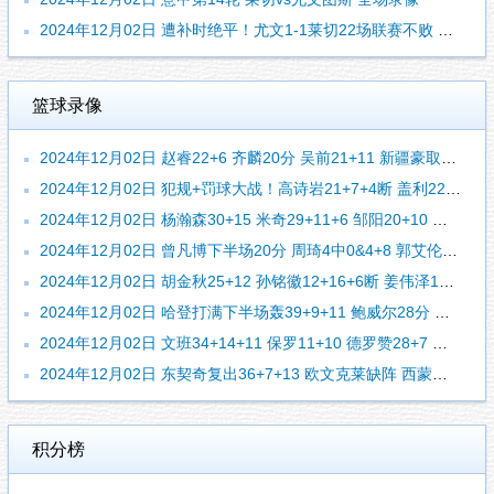
2024年12月02日 遭补时绝平！尤文1-1莱切22场联赛不败 雷比奇绝平坎比亚索破门
篮球录像
2024年12月02日 赵睿22+6 齐麟20分 吴前21+11 新疆豪取7连胜&终结浙江5连胜
2024年12月02日 犯规+罚球大战！高诗岩21+7+4断 盖利22+7 山东送上海6连败
2024年12月02日 杨瀚森30+15 米奇29+11+6 邹阳20+10 青岛险胜福建
2024年12月02日 曾凡博下半场20分 周琦4中0&4+8 郭艾伦7分 北京大胜广州
2024年12月02日 胡金秋25+12 孙铭徽12+16+6断 姜伟泽18+9+7 广厦力克吉林
2024年12月02日 哈登打满下半场轰39+9+11 鲍威尔28分 约基奇3双 快船胜掘金
2024年12月02日 文班34+14+11 保罗11+10 德罗赞28+7 马刺险胜国王
2024年12月02日 东契奇复出36+7+13 欧文克莱缺阵 西蒙斯27分 独行侠胜开拓者
积分榜