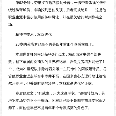
第92分钟，劳塔罗在边路接到长传，一脚带着弧线的传中
绕过防守球员，准确找到恩佐头顶，后者完成绝杀——这是他
职业生涯中极少使用的传中脚法，却在最关键的时刻惊艳全
场。
精神与技术，双双进化
28岁的劳塔罗已经不再是四年前那个喜感前锋了。
本届世界杯阿根廷获得3个点球，梅西两次主罚全部失
败，创下单届两次罚丢的世界杯纪录。反倒是劳塔罗罚进了1
个，成为21世纪以来除梅西外唯一主罚命中的阿根廷球员。尽
管他职业生涯点球命中率并不高，在国米也心安理得地让给恰
尔汗奥卢，但关键时刻的冷静，本身就是进化的证据。
赛后他发文：“死或生，只为这身球衣。”论扭转战局，劳
塔罗本场功劳不亚于梅西。阿根廷已经不是四年前那支冠军之
师了，而他也早已不是当年那个专职搞笑的角色了。