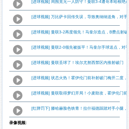
[进球视频] 周围竟无一人防守！曼联3-4遭哥本哈根绝
[进球视频] 万比萨卡回传失误，导致奥纳纳送角，对
[进球视频] 曼联3-2再度领先！马奎尔造点，B费点射破
[进球视频] 曼联2-0领先被扳平！马奎尔手球送点，对
[进球视频] 曼联丢球了！埃尔尤努西禁区内推射破门
[进球视频] 状态火热！霍伊伦门前补射破门梅开二度，曼
[进球视频] 曼联取得梦幻开局！小麦助攻，霍伊伦门前
[红牌罚下] 滕哈赫脸色铁青！拉什福德踩踏对手小腿，
录像视频: