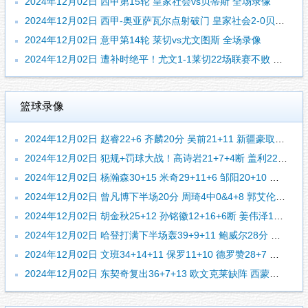
2024年12月02日 西甲第15轮 皇家社会vs贝蒂斯 全场录像
2024年12月02日 西甲-奥亚萨瓦尔点射破门 皇家社会2-0贝蒂斯
2024年12月02日 意甲第14轮 莱切vs尤文图斯 全场录像
2024年12月02日 遭补时绝平！尤文1-1莱切22场联赛不败 雷比奇绝平坎比亚索破门
篮球录像
2024年12月02日 赵睿22+6 齐麟20分 吴前21+11 新疆豪取7连胜&终结浙江5连胜
2024年12月02日 犯规+罚球大战！高诗岩21+7+4断 盖利22+7 山东送上海6连败
2024年12月02日 杨瀚森30+15 米奇29+11+6 邹阳20+10 青岛险胜福建
2024年12月02日 曾凡博下半场20分 周琦4中0&4+8 郭艾伦7分 北京大胜广州
2024年12月02日 胡金秋25+12 孙铭徽12+16+6断 姜伟泽18+9+7 广厦力克吉林
2024年12月02日 哈登打满下半场轰39+9+11 鲍威尔28分 约基奇3双 快船胜掘金
2024年12月02日 文班34+14+11 保罗11+10 德罗赞28+7 马刺险胜国王
2024年12月02日 东契奇复出36+7+13 欧文克莱缺阵 西蒙斯27分 独行侠胜开拓者