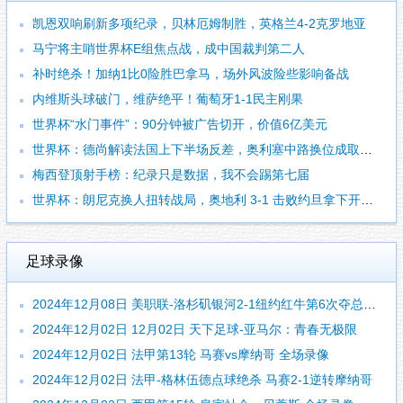
凯恩双响刷新多项纪录，贝林厄姆制胜，英格兰4-2克罗地亚
马宁将主哨世界杯E组焦点战，成中国裁判第二人
补时绝杀！加纳1比0险胜巴拿马，场外风波险些影响备战
内维斯头球破门，维萨绝平！葡萄牙1-1民主刚果
世界杯“水门事件”：90分钟被广告切开，价值6亿美元
世界杯：德尚解读法国上下半场反差，奥利塞中路换位成取胜关键
梅西登顶射手榜：纪录只是数据，我不会踢第七届
世界杯：朗尼克换人扭转战局，奥地利 3-1 击败约旦拿下开门红
足球录像
2024年12月08日 美职联-洛杉矶银河2-1纽约红牛第6次夺总冠军 罗伊斯个人联赛首冠
2024年12月02日 12月02日 天下足球-亚马尔：青春无极限
2024年12月02日 法甲第13轮 马赛vs摩纳哥 全场录像
2024年12月02日 法甲-格林伍德点球绝杀 马赛2-1逆转摩纳哥