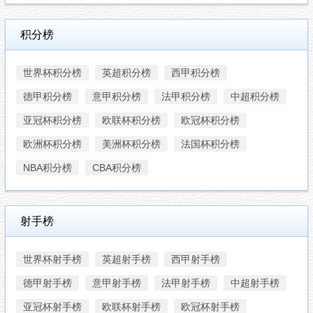
积分榜
世界杯积分榜
英超积分榜
西甲积分榜
德甲积分榜
意甲积分榜
法甲积分榜
中超积分榜
亚冠杯积分榜
欧联杯积分榜
欧冠杯积分榜
欧洲杯积分榜
美洲杯积分榜
法国杯积分榜
NBA积分榜
CBA积分榜
射手榜
世界杯射手榜
英超射手榜
西甲射手榜
德甲射手榜
意甲射手榜
法甲射手榜
中超射手榜
亚冠杯射手榜
欧联杯射手榜
欧冠杯射手榜