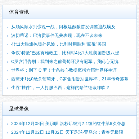
体育资讯
从顺风顺水到惊魂一战，阿根廷酝酿首发调整迎战埃及
波切蒂诺：巴洛贡事件无关表现，现在不谈未来
4比1大胜难掩场外风波，比利时用胜利“回敬”美国
争议“特赦”巴洛贡难救主，比利时4比1大胜美国晋级八强
C罗含泪告别：我到来之前葡萄牙没有冠军，我问心无愧
世界杯：别了 C 罗！十条核心数据概括六届世界杯生涯
西班牙1比0绝杀葡萄牙，C罗含泪告别世界杯，21年传奇落幕
生吞“挂件”，一人打服巴西，这样的哈兰德该咋吹？
足球录像
2024年12月08日 美职联-洛杉矶银河2-1纽约红牛第6次夺总冠军 罗伊斯个人联赛首冠
2024年12月02日 12月02日 天下足球-亚马尔：青春无极限