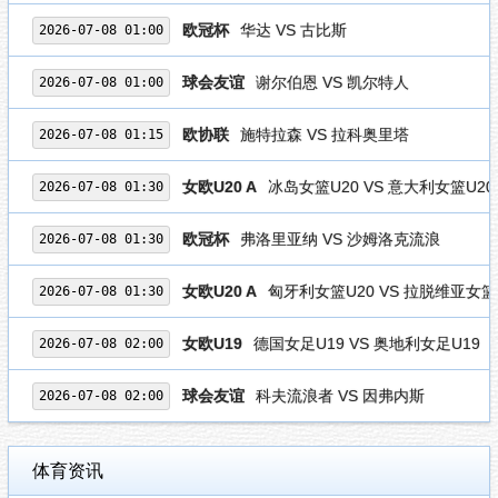
欧冠杯
华达 VS 古比斯
2026-07-08 01:00
球会友谊
谢尔伯恩 VS 凯尔特人
2026-07-08 01:00
欧协联
施特拉森 VS 拉科奥里塔
2026-07-08 01:15
女欧U20 A
冰岛女篮U20 VS 意大利女篮U20
2026-07-08 01:30
欧冠杯
弗洛里亚纳 VS 沙姆洛克流浪
2026-07-08 01:30
女欧U20 A
匈牙利女篮U20 VS 拉脱维亚女篮
2026-07-08 01:30
女欧U19
德国女足U19 VS 奥地利女足U19
2026-07-08 02:00
球会友谊
科夫流浪者 VS 因弗内斯
2026-07-08 02:00
体育资讯