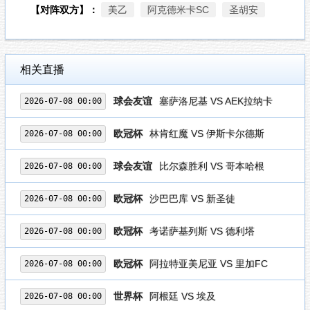
【对阵双方】：
美乙
阿克德米卡SC
圣胡安
相关直播
球会友谊
塞萨洛尼基 VS AEK拉纳卡
2026-07-08 00:00
欧冠杯
林肯红魔 VS 伊斯卡尔德斯
2026-07-08 00:00
球会友谊
比尔森胜利 VS 哥本哈根
2026-07-08 00:00
欧冠杯
沙巴巴库 VS 新圣徒
2026-07-08 00:00
欧冠杯
考诺萨基列斯 VS 德利塔
2026-07-08 00:00
欧冠杯
阿拉特亚美尼亚 VS 里加FC
2026-07-08 00:00
世界杯
阿根廷 VS 埃及
2026-07-08 00:00