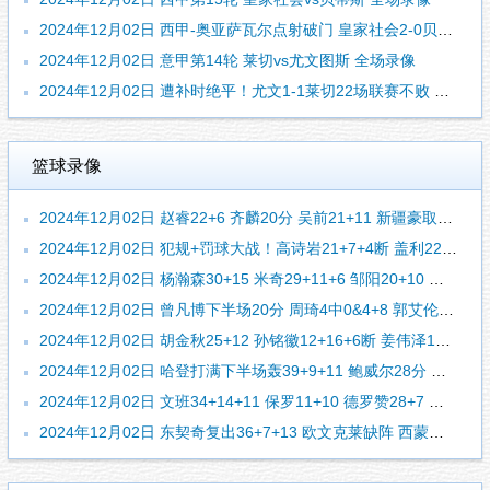
2024年12月02日 西甲-奥亚萨瓦尔点射破门 皇家社会2-0贝蒂斯
2024年12月02日 意甲第14轮 莱切vs尤文图斯 全场录像
2024年12月02日 遭补时绝平！尤文1-1莱切22场联赛不败 雷比奇绝平坎比亚索破门
篮球录像
2024年12月02日 赵睿22+6 齐麟20分 吴前21+11 新疆豪取7连胜&终结浙江5连胜
2024年12月02日 犯规+罚球大战！高诗岩21+7+4断 盖利22+7 山东送上海6连败
2024年12月02日 杨瀚森30+15 米奇29+11+6 邹阳20+10 青岛险胜福建
2024年12月02日 曾凡博下半场20分 周琦4中0&4+8 郭艾伦7分 北京大胜广州
2024年12月02日 胡金秋25+12 孙铭徽12+16+6断 姜伟泽18+9+7 广厦力克吉林
2024年12月02日 哈登打满下半场轰39+9+11 鲍威尔28分 约基奇3双 快船胜掘金
2024年12月02日 文班34+14+11 保罗11+10 德罗赞28+7 马刺险胜国王
2024年12月02日 东契奇复出36+7+13 欧文克莱缺阵 西蒙斯27分 独行侠胜开拓者