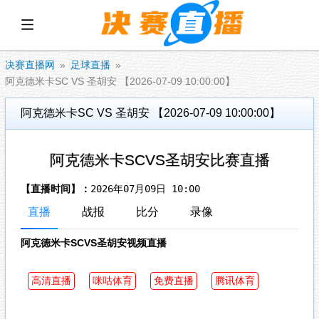
展开菜单
决赛直播网
足球直播
阿克德米卡SC VS 圣胡安 【2026-07-09 10:00:00】
阿克德米卡SC VS 圣胡安 【2026-07-09 10:00:00】
阿克德米卡SCVS圣胡安比赛直播
【直播时间】：
2026年07月09日 10:00
直播
战报
比分
录像
阿克德米卡SCVS圣胡安视频直播
高清直播
咪咕体育
免费直播
腾讯体育