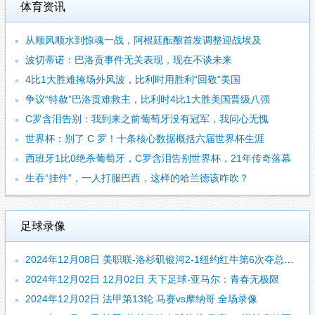
体育资讯
从顺风顺水到惊魂一战，阿根廷酝酿首发调整迎战埃及
波切蒂诺：巴洛贡事件无关表现，现在不谈未来
4比1大胜难掩场外风波，比利时用胜利“回敬”美国
争议“特赦”巴洛贡难救主，比利时4比1大胜美国晋级八强
C罗含泪告别：我到来之前葡萄牙没有冠军，我问心无愧
世界杯：别了 C 罗！十条核心数据概括六届世界杯生涯
西班牙1比0绝杀葡萄牙，C罗含泪告别世界杯，21年传奇落幕
生吞“挂件”，一人打服巴西，这样的哈兰德该咋吹？
足球录像
2024年12月08日 美职联-洛杉矶银河2-1纽约红牛第6次夺总冠军 罗伊斯个人联赛首冠
2024年12月02日 12月02日 天下足球-亚马尔：青春无极限
2024年12月02日 法甲第13轮 马赛vs摩纳哥 全场录像