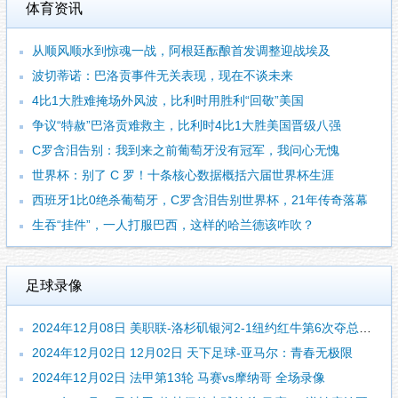
体育资讯
从顺风顺水到惊魂一战，阿根廷酝酿首发调整迎战埃及
波切蒂诺：巴洛贡事件无关表现，现在不谈未来
4比1大胜难掩场外风波，比利时用胜利“回敬”美国
争议“特赦”巴洛贡难救主，比利时4比1大胜美国晋级八强
C罗含泪告别：我到来之前葡萄牙没有冠军，我问心无愧
世界杯：别了 C 罗！十条核心数据概括六届世界杯生涯
西班牙1比0绝杀葡萄牙，C罗含泪告别世界杯，21年传奇落幕
生吞“挂件”，一人打服巴西，这样的哈兰德该咋吹？
足球录像
2024年12月08日 美职联-洛杉矶银河2-1纽约红牛第6次夺总冠军 罗伊斯个人联赛首冠
2024年12月02日 12月02日 天下足球-亚马尔：青春无极限
2024年12月02日 法甲第13轮 马赛vs摩纳哥 全场录像