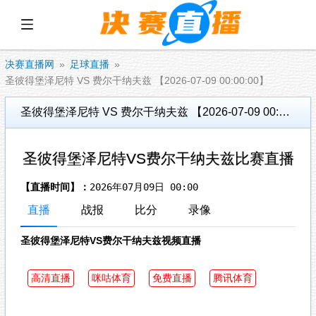
展开菜单
决赛直播网
足球直播
圣彼得堡泽尼特 VS 费尔干纳夫兹 【2026-07-09 00:00:00】
圣彼得堡泽尼特 VS 费尔干纳夫兹 【2026-07-09 00:00:00】
圣彼得堡泽尼特VS费尔干纳夫兹比赛直播
【直播时间】：
2026年07月09日 00:00
直播
战报
比分
录像
圣彼得堡泽尼特VS费尔干纳夫兹视频直播
高清直播
咪咕体育
免费直播
腾讯体育