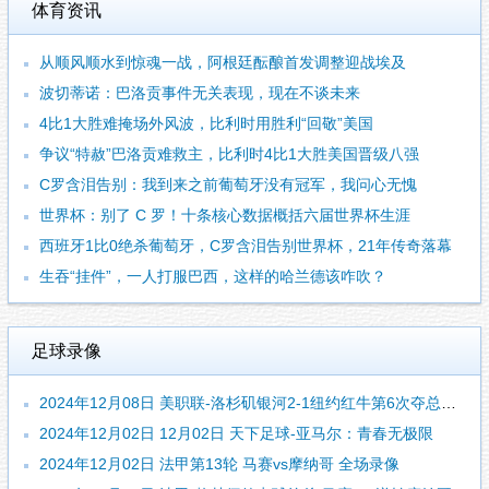
体育资讯
从顺风顺水到惊魂一战，阿根廷酝酿首发调整迎战埃及
波切蒂诺：巴洛贡事件无关表现，现在不谈未来
4比1大胜难掩场外风波，比利时用胜利“回敬”美国
争议“特赦”巴洛贡难救主，比利时4比1大胜美国晋级八强
C罗含泪告别：我到来之前葡萄牙没有冠军，我问心无愧
世界杯：别了 C 罗！十条核心数据概括六届世界杯生涯
西班牙1比0绝杀葡萄牙，C罗含泪告别世界杯，21年传奇落幕
生吞“挂件”，一人打服巴西，这样的哈兰德该咋吹？
足球录像
2024年12月08日 美职联-洛杉矶银河2-1纽约红牛第6次夺总冠军 罗伊斯个人联赛首冠
2024年12月02日 12月02日 天下足球-亚马尔：青春无极限
2024年12月02日 法甲第13轮 马赛vs摩纳哥 全场录像