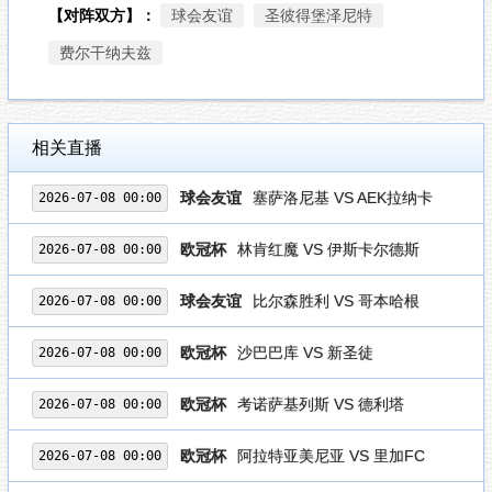
【对阵双方】：
球会友谊
圣彼得堡泽尼特
费尔干纳夫兹
相关直播
球会友谊
塞萨洛尼基 VS AEK拉纳卡
2026-07-08 00:00
欧冠杯
林肯红魔 VS 伊斯卡尔德斯
2026-07-08 00:00
球会友谊
比尔森胜利 VS 哥本哈根
2026-07-08 00:00
欧冠杯
沙巴巴库 VS 新圣徒
2026-07-08 00:00
欧冠杯
考诺萨基列斯 VS 德利塔
2026-07-08 00:00
欧冠杯
阿拉特亚美尼亚 VS 里加FC
2026-07-08 00:00