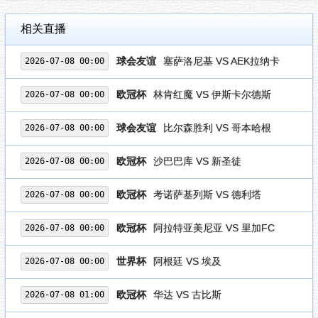
相关直播
球会友谊
塞萨洛尼基 VS AEK拉纳卡
2026-07-08 00:00
欧冠杯
林肯红魔 VS 伊斯卡尔德斯
2026-07-08 00:00
球会友谊
比尔森胜利 VS 哥本哈根
2026-07-08 00:00
欧冠杯
沙巴巴库 VS 新圣徒
2026-07-08 00:00
欧冠杯
考诺萨基列斯 VS 德利塔
2026-07-08 00:00
欧冠杯
阿拉特亚美尼亚 VS 里加FC
2026-07-08 00:00
世界杯
阿根廷 VS 埃及
2026-07-08 00:00
欧冠杯
华达 VS 古比斯
2026-07-08 01:00