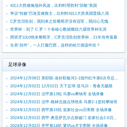
4比1大胜难掩场外风波，比利时用胜利“回敬”美国
争议“特赦”巴洛贡难救主，比利时4比1大胜美国晋级八强
C罗含泪告别：我到来之前葡萄牙没有冠军，我问心无愧
世界杯：别了 C 罗！十条核心数据概括六届世界杯生涯
西班牙1比0绝杀葡萄牙，C罗含泪告别世界杯，21年传奇落幕
生吞“挂件”，一人打服巴西，这样的哈兰德该咋吹？
足球录像
2024年12月08日 美职联-洛杉矶银河2-1纽约红牛第6次夺总冠军 罗伊斯个人联赛首冠
2024年12月02日 12月02日 天下足球-亚马尔：青春无极限
2024年12月02日 法甲第13轮 马赛vs摩纳哥 全场录像
2024年12月02日 法甲-格林伍德点球绝杀 马赛2-1逆转摩纳哥
2024年12月02日 西甲第15轮 皇家社会vs贝蒂斯 全场录像
2024年12月02日 西甲-奥亚萨瓦尔点射破门 皇家社会2-0贝蒂斯
2024年12月02日 意甲第14轮 莱切vs尤文图斯 全场录像