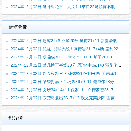
2024年12月02日 遭补时绝平！尤文1-1莱切22场联赛不败 雷比奇绝平坎比亚索破门
篮球录像
2024年12月02日 赵睿22+6 齐麟20分 吴前21+11 新疆豪取7连胜&终结浙江5连胜
2024年12月02日 犯规+罚球大战！高诗岩21+7+4断 盖利22+7 山东送上海6连败
2024年12月02日 杨瀚森30+15 米奇29+11+6 邹阳20+10 青岛险胜福建
2024年12月02日 曾凡博下半场20分 周琦4中0&4+8 郭艾伦7分 北京大胜广州
2024年12月02日 胡金秋25+12 孙铭徽12+16+6断 姜伟泽18+9+7 广厦力克吉林
2024年12月02日 哈登打满下半场轰39+9+11 鲍威尔28分 约基奇3双 快船胜掘金
2024年12月02日 文班34+14+11 保罗11+10 德罗赞28+7 马刺险胜国王
2024年12月02日 东契奇复出36+7+13 欧文克莱缺阵 西蒙斯27分 独行侠胜开拓者
积分榜