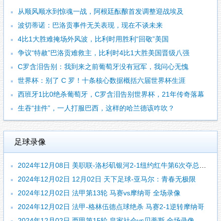
从顺风顺水到惊魂一战，阿根廷酝酿首发调整迎战埃及
波切蒂诺：巴洛贡事件无关表现，现在不谈未来
4比1大胜难掩场外风波，比利时用胜利“回敬”美国
争议“特赦”巴洛贡难救主，比利时4比1大胜美国晋级八强
C罗含泪告别：我到来之前葡萄牙没有冠军，我问心无愧
世界杯：别了 C 罗！十条核心数据概括六届世界杯生涯
西班牙1比0绝杀葡萄牙，C罗含泪告别世界杯，21年传奇落幕
生吞“挂件”，一人打服巴西，这样的哈兰德该咋吹？
足球录像
2024年12月08日 美职联-洛杉矶银河2-1纽约红牛第6次夺总冠军 罗伊斯个人联赛首冠
2024年12月02日 12月02日 天下足球-亚马尔：青春无极限
2024年12月02日 法甲第13轮 马赛vs摩纳哥 全场录像
2024年12月02日 法甲-格林伍德点球绝杀 马赛2-1逆转摩纳哥
2024年12月02日 西甲第15轮 皇家社会vs贝蒂斯 全场录像