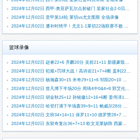
2024年12月02日 西甲-奥亚萨瓦尔点射破门 皇家社会2-0贝蒂斯
2024年12月02日 意甲第14轮 莱切vs尤文图斯 全场录像
2024年12月02日 遭补时绝平！尤文1-1莱切22场联赛不败 雷比奇绝平坎比亚索破门
篮球录像
2024年12月02日 赵睿22+6 齐麟20分 吴前21+11 新疆豪取7连胜&终结浙江5连胜
2024年12月02日 犯规+罚球大战！高诗岩21+7+4断 盖利22+7 山东送上海6连败
2024年12月02日 杨瀚森30+15 米奇29+11+6 邹阳20+10 青岛险胜福建
2024年12月02日 曾凡博下半场20分 周琦4中0&4+8 郭艾伦7分 北京大胜广州
2024年12月02日 胡金秋25+12 孙铭徽12+16+6断 姜伟泽18+9+7 广厦力克吉林
2024年12月02日 哈登打满下半场轰39+9+11 鲍威尔28分 约基奇3双 快船胜掘金
2024年12月02日 文班34+14+11 保罗11+10 德罗赞28+7 马刺险胜国王
2024年12月02日 东契奇复出36+7+13 欧文克莱缺阵 西蒙斯27分 独行侠胜开拓者