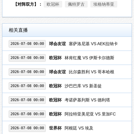
【对阵双方】：
欧冠杯
佩特罗古
埃格纳蒂亚
相关直播
球会友谊
塞萨洛尼基 VS AEK拉纳卡
2026-07-08 00:00
欧冠杯
林肯红魔 VS 伊斯卡尔德斯
2026-07-08 00:00
球会友谊
比尔森胜利 VS 哥本哈根
2026-07-08 00:00
欧冠杯
沙巴巴库 VS 新圣徒
2026-07-08 00:00
欧冠杯
考诺萨基列斯 VS 德利塔
2026-07-08 00:00
欧冠杯
阿拉特亚美尼亚 VS 里加FC
2026-07-08 00:00
世界杯
阿根廷 VS 埃及
2026-07-08 00:00