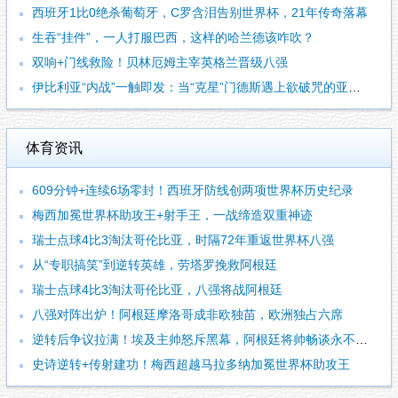
西班牙1比0绝杀葡萄牙，C罗含泪告别世界杯，21年传奇落幕
生吞“挂件”，一人打服巴西，这样的哈兰德该咋吹？
双响+门线救险！贝林厄姆主宰英格兰晋级八强
伊比利亚“内战”一触即发：当“克星”门德斯遇上欲破咒的亚马尔
体育资讯
609分钟+连续6场零封！西班牙防线创两项世界杯历史纪录
梅西加冕世界杯助攻王+射手王，一战缔造双重神迹
瑞士点球4比3淘汰哥伦比亚，时隔72年重返世界杯八强
从“专职搞笑”到逆转英雄，劳塔罗挽救阿根廷
瑞士点球4比3淘汰哥伦比亚，八强将战阿根廷
八强对阵出炉！阿根廷摩洛哥成非欧独苗，欧洲独占六席
逆转后争议拉满！埃及主帅怒斥黑幕，阿根廷将帅畅谈永不言弃
史诗逆转+传射建功！梅西超越马拉多纳加冕世界杯助攻王