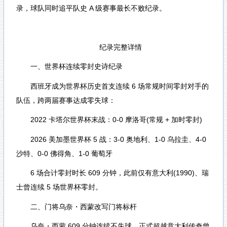
录，球队同时追平队史 A 级赛事最长不败纪录。
纪录完整详情
一、世界杯连续零封史诗纪录
西班牙成为世界杯历史首支连续 6 场常规时间零封对手的
队伍，跨两届赛事达成零失球：
2022 卡塔尔世界杯末战：0-0 摩洛哥(常规 + 加时零封)
2026 美加墨世界杯 5 战：3-0 奥地利、1-0 乌拉圭、4-0
沙特、0-0 佛得角、1-0 葡萄牙
6 场合计零封时长 609 分钟，此前仅有意大利(1990)、瑞
士曾连续 5 场世界杯零封。
二、门将乌奈・西蒙改写门将标杆
乌奈・西蒙 609 分钟连续不失球，正式超越意大利传奇曾