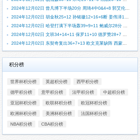
2024年12月02日 曾凡博下半场20分 周琦4中0&4+8 郭艾伦7分 北京大胜广州
2024年12月02日 胡金秋25+12 孙铭徽12+16+6断 姜伟泽18+9+7 广厦力克吉林
2024年12月02日 哈登打满下半场轰39+9+11 鲍威尔28分 约基奇3双 快船胜掘金
2024年12月02日 文班34+14+11 保罗11+10 德罗赞28+7 马刺险胜国王
2024年12月02日 东契奇复出36+7+13 欧文克莱缺阵 西蒙斯27分 独行侠胜开拓者
积分榜
世界杯积分榜
英超积分榜
西甲积分榜
德甲积分榜
意甲积分榜
法甲积分榜
中超积分榜
亚冠杯积分榜
欧联杯积分榜
欧冠杯积分榜
欧洲杯积分榜
美洲杯积分榜
法国杯积分榜
NBA积分榜
CBA积分榜