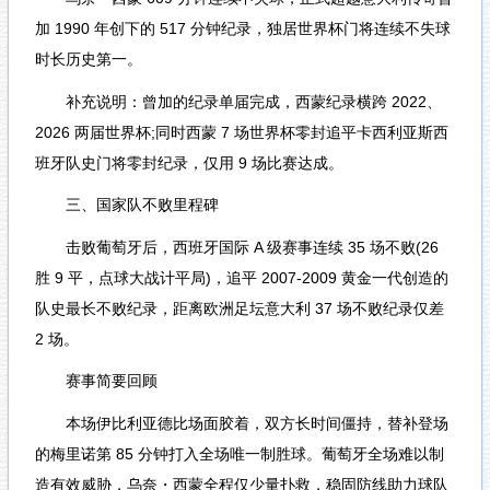
加 1990 年创下的 517 分钟纪录，独居世界杯门将连续不失球
时长历史第一。
补充说明：曾加的纪录单届完成，西蒙纪录横跨 2022、
2026 两届世界杯;同时西蒙 7 场世界杯零封追平卡西利亚斯西
班牙队史门将零封纪录，仅用 9 场比赛达成。
三、国家队不败里程碑
击败葡萄牙后，西班牙国际 A 级赛事连续 35 场不败(26
胜 9 平，点球大战计平局)，追平 2007-2009 黄金一代创造的
队史最长不败纪录，距离欧洲足坛意大利 37 场不败纪录仅差
2 场。
赛事简要回顾
本场伊比利亚德比场面胶着，双方长时间僵持，替补登场
的梅里诺第 85 分钟打入全场唯一制胜球。葡萄牙全场难以制
造有效威胁，乌奈・西蒙全程仅少量扑救，稳固防线助力球队