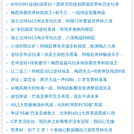
609分钟+连续6场零封！西班牙防线创两项世界杯历史纪录
梅西加冕世界杯助攻王+射手王，一战缔造双重神迹
瑞士点球4比3淘汰哥伦比亚，时隔72年重返世界杯八强
从“专职搞笑”到逆转英雄，劳塔罗挽救阿根廷
瑞士点球4比3淘汰哥伦比亚，八强将战阿根廷
八强对阵出炉！阿根廷摩洛哥成非欧独苗，欧洲独占六席
逆转后争议拉满！埃及主帅怒斥黑幕，阿根廷将帅畅谈永不言弃
史诗逆转+传射建功！梅西超越马拉多纳加冕世界杯助攻王
让二追三！阿根廷3比2逆转埃及，梅西失点+传射率队闯进8强
评论｜梁宏业：两牙大战一声闷响，C 罗世界杯落幕
从顺风顺水到惊魂一战，阿根廷酝酿首发调整迎战埃及
波切蒂诺：巴洛贡事件无关表现，现在不谈未来
4比1大胜难掩场外风波，比利时用胜利“回敬”美国
争议“特赦”巴洛贡难救主，比利时4比1大胜美国晋级八强
C罗含泪告别：我到来之前葡萄牙没有冠军，我问心无愧
世界杯：别了 C 罗！十条核心数据概括六届世界杯生涯